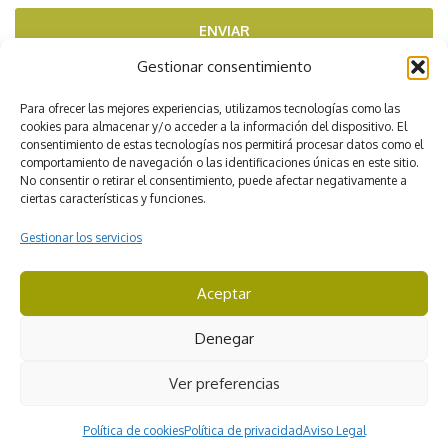
ENVIAR
Gestionar consentimiento
RECOMENDADOS POR
Para ofrecer las mejores experiencias, utilizamos tecnologías como las
cookies para almacenar y/o acceder a la información del dispositivo. El
consentimiento de estas tecnologías nos permitirá procesar datos como el
comportamiento de navegación o las identificaciones únicas en este sitio.
No consentir o retirar el consentimiento, puede afectar negativamente a
ciertas características y funciones.
Gestionar los servicios
Aceptar
CICMA 3422
Denegar
© Viajes Iverem. Todos los derechos reservados
Ver preferencias
Aviso Legal
Condiciones de contratación
Política de cookies
Política de privacidad
Aviso Legal
Condiciones generales de Viajes Iverem
Política de privacidad