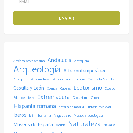
ENVIAR
Andalucía
América precolombina
Antequera
Arqueología
Arte contemporáneo
Arte gótico
Arte medieval
Arte románico
Burgos
Castilla la Mancha
Ecoturismo
Castilla y León
Cuenca
Cáceres
Ecuador
Extremadura
Edad del hierro
Geoturismo
Girona
Hispania romana
historia de madrid
Historia medieval
Iberos
Jaén
Lusitania
Megalitismo
Museos arqueológicos
Naturaleza
Museos de España
Mérida
Navarra