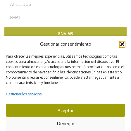
ENVIAR
Gestionar consentimiento
RECOMENDADOS POR
Para ofrecer las mejores experiencias, utilizamos tecnologías como las
cookies para almacenar y/o acceder a la información del dispositivo. El
consentimiento de estas tecnologías nos permitirá procesar datos como el
comportamiento de navegación o las identificaciones únicas en este sitio.
No consentir o retirar el consentimiento, puede afectar negativamente a
ciertas características y funciones.
Gestionar los servicios
Aceptar
CICMA 3422
Denegar
© Viajes Iverem. Todos los derechos reservados