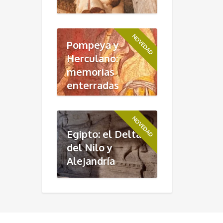
NOVEDAD
Pompeya y
Herculano:
memorias
enterradas
NOVEDAD
Egipto: el Delta
del Nilo y
Alejandría