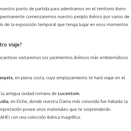
 nuestro punto de partida para adentrarnos en el territorio ibero
ón permanente comenzaremos nuestro periplo ibérico por varios de
ndo de la exposición temporal que tenga lugar en esos momentos
ro viaje?
licantinas visitaremos los yacimientos ibéricos más emblemáticos
banyels
, en plena costa, cuyo emplazamiento te hará viajar en el
, la antigua ciudad romana de
Lucentum
.
udia
, en Elche, donde nuestra Dama más conocida fue hallada: la
terpretación posee unos materiales que te sorprenderán.
HE) con una colección ibérica magnífica.