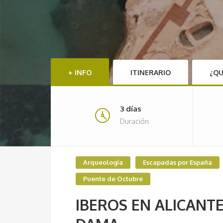
+ INFO
ITINERARIO
¿QU
3 días
Duración
Arqueología
Escapadas por España
Puente de Octubre
IBEROS EN ALICANTE