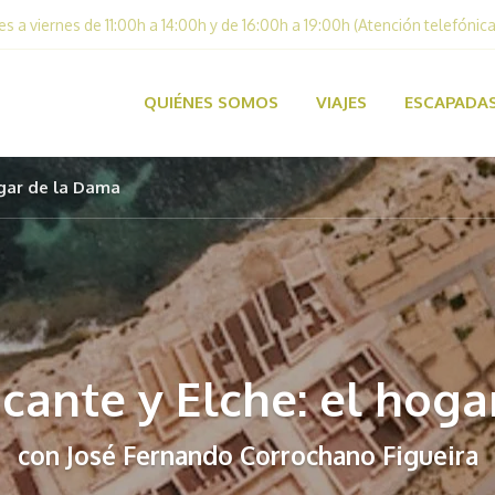
es a viernes de 11:00h a 14:00h y de 16:00h a 19:00h (Atención telefónica
QUIÉNES SOMOS
VIAJES
ESCAPADA
ogar de la Dama
icante y Elche: el hog
con José Fernando Corrochano Figueira