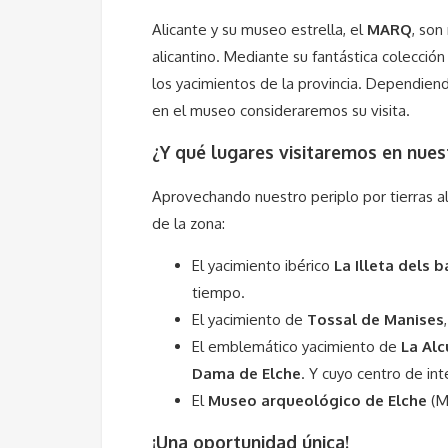
Alicante y su museo estrella, el
MARQ
, son
alicantino. Mediante su fantástica colecci
los yacimientos de la provincia. Dependie
en el museo consideraremos su visita.
¿Y qué lugares visitaremos en nuest
Aprovechando nuestro periplo por tierras a
de la zona:
El yacimiento ibérico
La Illeta dels 
tiempo.
El yacimiento de
Tossal de Manises
El emblemático yacimiento de
La Alc
Dama de Elche
. Y cuyo centro de in
El
Museo arqueológico de Elche
(MA
¡Una oportunidad única!