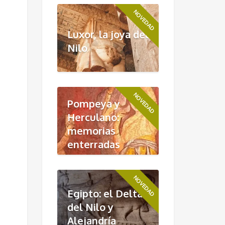
NOVEDAD
Luxor, la joya del
Nilo
NOVEDAD
Pompeya y
Herculano:
memorias
enterradas
NOVEDAD
Egipto: el Delta
del Nilo y
Alejandría