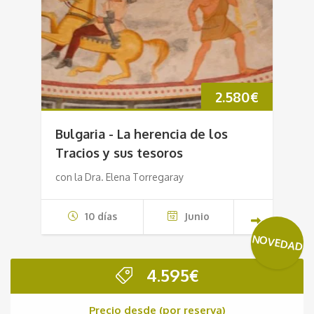
2.580
€
Bulgaria - La herencia de los
Tracios y sus tesoros
con la Dra. Elena Torregaray
10 días
Junio
NOVEDAD
4.595
€
Precio desde (por reserva)