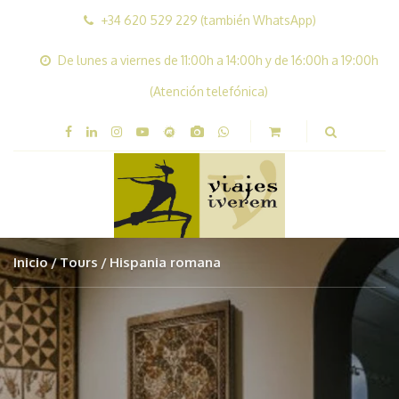
+34 620 529 229 (también WhatsApp)
De lunes a viernes de 11:00h a 14:00h y de 16:00h a 19:00h
(Atención telefónica)
Inicio
Tours
Hispania romana