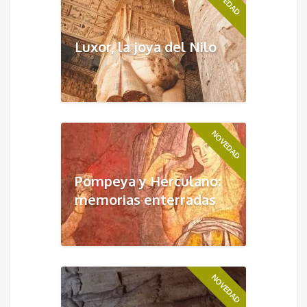
NOVEDAD
Luxor, la joya del Nilo
NOVEDAD
Pompeya y Herculano:
memorias enterradas
NOVEDAD