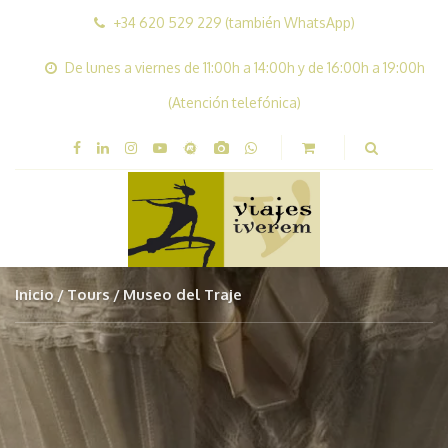
+34 620 529 229 (también WhatsApp)
De lunes a viernes de 11:00h a 14:00h y de 16:00h a 19:00h
(Atención telefónica)
Inicio
Tours
Museo del Traje