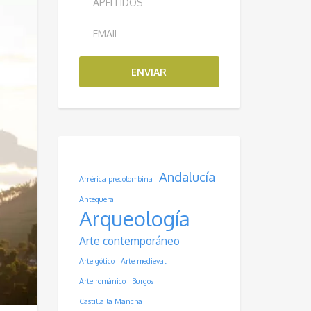
ENVIAR
Andalucía
América precolombina
Antequera
Arqueología
Arte contemporáneo
Arte gótico
Arte medieval
Arte románico
Burgos
Castilla la Mancha