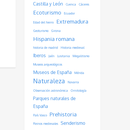
Castilla y León
Cuenca
Cáceres
Ecoturismo
Ecuador
Extremadura
Edad del hierro
Geoturismo
Girona
Hispania romana
historia de madrid
Historia medieval
Iberos
Jaén
Lusitania
Megalitismo
Museos arqueológicos
Museos de España
Mérida
Naturaleza
Navarra
Observación astronómica
Ornitología
Parques naturales de
España
Prehistoria
País Vasco
Senderismo
Reinos medievales