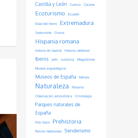
Castilla y León
Cuenca
Cáceres
Ecoturismo
Ecuador
Extremadura
Edad del hierro
Geoturismo
Girona
Hispania romana
historia de madrid
Historia medieval
Iberos
Jaén
Lusitania
Megalitismo
Museos arqueológicos
Museos de España
Mérida
Naturaleza
Navarra
Observación astronómica
Ornitología
Parques naturales de
España
Prehistoria
País Vasco
Senderismo
Reinos medievales