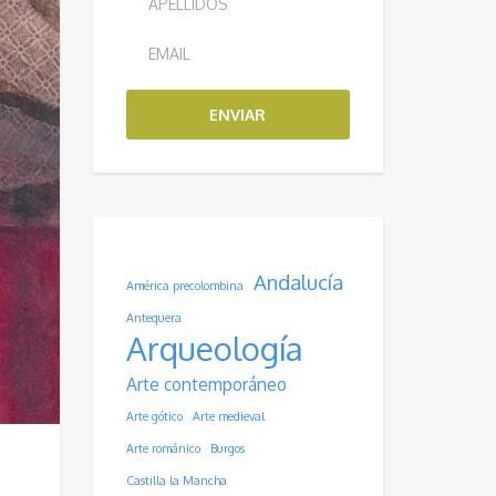
ENVIAR
Andalucía
América precolombina
Antequera
Arqueología
Arte contemporáneo
Arte gótico
Arte medieval
Arte románico
Burgos
Castilla la Mancha