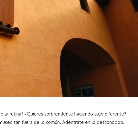
de la rutina? ¿Quieres sorprendente haciendo algo diferente?
 museo tan fuera de lo común. Adéntrate en lo desconocido,