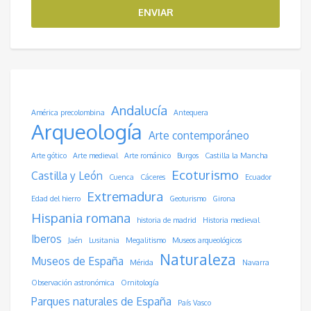
ENVIAR
Andalucía
América precolombina
Antequera
Arqueología
Arte contemporáneo
Arte gótico
Arte medieval
Arte románico
Burgos
Castilla la Mancha
Ecoturismo
Castilla y León
Cuenca
Cáceres
Ecuador
Extremadura
Edad del hierro
Geoturismo
Girona
Hispania romana
historia de madrid
Historia medieval
Iberos
Jaén
Lusitania
Megalitismo
Museos arqueológicos
Naturaleza
Museos de España
Mérida
Navarra
Observación astronómica
Ornitología
Parques naturales de España
País Vasco