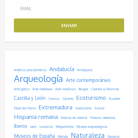
ENVIAR
Andalucía
América precolombina
Antequera
Arqueología
Arte contemporáneo
Arte gótico
Arte medieval
Arte románico
Burgos
Castilla la Mancha
Ecoturismo
Castilla y León
Cuenca
Cáceres
Ecuador
Extremadura
Edad del hierro
Geoturismo
Girona
Hispania romana
historia de madrid
Historia medieval
Iberos
Jaén
Lusitania
Megalitismo
Museos arqueológicos
Naturaleza
Museos de España
Mérida
Navarra