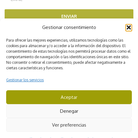
ENVIAR
Gestionar consentimiento
RECOMENDADOS POR
Para ofrecer las mejores experiencias, utilizamos tecnologías como las
cookies para almacenar y/o acceder a la información del dispositivo. El
consentimiento de estas tecnologías nos permitirá procesar datos como el
comportamiento de navegación o las identificaciones únicas en este sitio.
No consentir o retirar el consentimiento, puede afectar negativamente a
ciertas características y funciones.
Gestionar los servicios
Aceptar
CICMA 3422
Denegar
© Viajes Iverem. Todos los derechos reservados
Ver preferencias
Aviso Legal
Condiciones de contratación