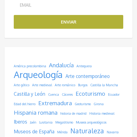
ENVIAR
Andalucía
América precolombina
Antequera
Arqueología
Arte contemporáneo
Arte gótico
Arte medieval
Arte románico
Burgos
Castilla la Mancha
Ecoturismo
Castilla y León
Cuenca
Cáceres
Ecuador
Extremadura
Edad del hierro
Geoturismo
Girona
Hispania romana
historia de madrid
Historia medieval
Iberos
Jaén
Lusitania
Megalitismo
Museos arqueológicos
Naturaleza
Museos de España
Mérida
Navarra