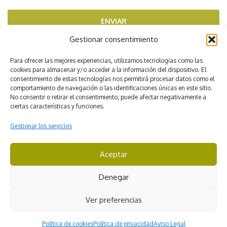
ENVIAR
Gestionar consentimiento
RECOMENDADOS POR
Para ofrecer las mejores experiencias, utilizamos tecnologías como las
cookies para almacenar y/o acceder a la información del dispositivo. El
consentimiento de estas tecnologías nos permitirá procesar datos como el
comportamiento de navegación o las identificaciones únicas en este sitio.
No consentir o retirar el consentimiento, puede afectar negativamente a
ciertas características y funciones.
Gestionar los servicios
Aceptar
CICMA 3422
Denegar
© Viajes Iverem. Todos los derechos reservados
Ver preferencias
Aviso Legal
Condiciones de contratación
Política de cookies
Política de privacidad
Aviso Legal
Condiciones generales de Viajes Iverem
Política de privacidad