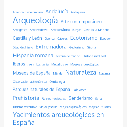
Andalucía
América precolombina
Antequera
Arqueología
Arte contemporáneo
Arte gótico
Arte medieval
Arte románico
Burgos
Castilla la Mancha
Ecoturismo
Castilla y León
Cuenca
Cáceres
Ecuador
Extremadura
Edad del hierro
Geoturismo
Girona
Hispania romana
historia de madrid
Historia medieval
Iberos
Jaén
Lusitania
Megalitismo
Museos arqueológicos
Naturaleza
Museos de España
Mérida
Navarra
Observación astronómica
Ornitología
Parques naturales de España
País Vasco
Prehistoria
Senderismo
Reinos medievales
Soria
Turismo sostenible
Viajar y salud
Viajes arqueológicos
Viajes culturales
Yacimientos arqueológicos en
España