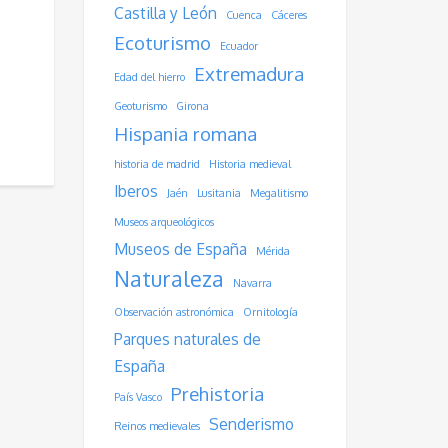
Castilla y León
Cuenca
Cáceres
Ecoturismo
Ecuador
Extremadura
Edad del hierro
Geoturismo
Girona
Hispania romana
historia de madrid
Historia medieval
Iberos
Jaén
Lusitania
Megalitismo
Museos arqueológicos
Museos de España
Mérida
Naturaleza
Navarra
Observación astronómica
Ornitología
Parques naturales de
España
Prehistoria
País Vasco
Senderismo
Reinos medievales