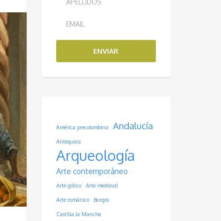
ENVIAR
Andalucía
América precolombina
Antequera
Arqueología
Arte contemporáneo
Arte gótico
Arte medieval
Arte románico
Burgos
Castilla la Mancha