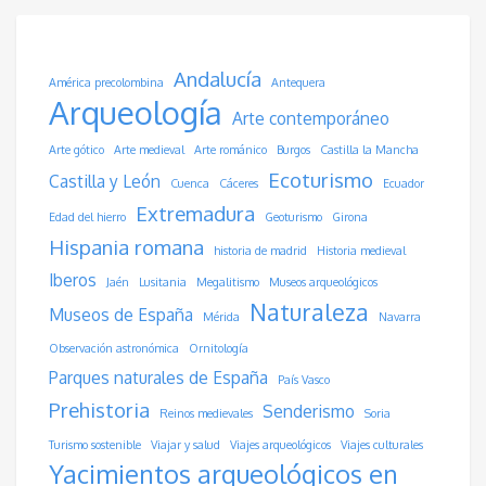
Andalucía
América precolombina
Antequera
Arqueología
Arte contemporáneo
Arte gótico
Arte medieval
Arte románico
Burgos
Castilla la Mancha
Ecoturismo
Castilla y León
Cuenca
Cáceres
Ecuador
Extremadura
Edad del hierro
Geoturismo
Girona
Hispania romana
historia de madrid
Historia medieval
Iberos
Jaén
Lusitania
Megalitismo
Museos arqueológicos
Naturaleza
Museos de España
Mérida
Navarra
Observación astronómica
Ornitología
Parques naturales de España
País Vasco
Prehistoria
Senderismo
Reinos medievales
Soria
Turismo sostenible
Viajar y salud
Viajes arqueológicos
Viajes culturales
Yacimientos arqueológicos en