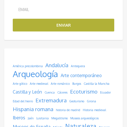
ENVIAR
Andalucía
América precolombina
Antequera
Arqueología
Arte contemporáneo
Arte gótico
Arte medieval
Arte románico
Burgos
Castilla la Mancha
Ecoturismo
Castilla y León
Cuenca
Cáceres
Ecuador
Extremadura
Edad del hierro
Geoturismo
Girona
Hispania romana
historia de madrid
Historia medieval
Iberos
Jaén
Lusitania
Megalitismo
Museos arqueológicos
Naturaleza
Museos de España