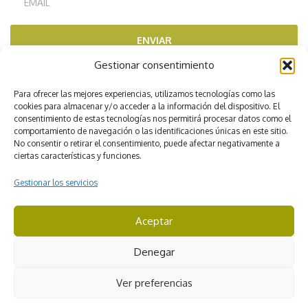
ENVIAR
Gestionar consentimiento
RECOMENDADOS POR
Para ofrecer las mejores experiencias, utilizamos tecnologías como las
cookies para almacenar y/o acceder a la información del dispositivo. El
consentimiento de estas tecnologías nos permitirá procesar datos como el
comportamiento de navegación o las identificaciones únicas en este sitio.
No consentir o retirar el consentimiento, puede afectar negativamente a
ciertas características y funciones.
Gestionar los servicios
Aceptar
CICMA 3422
Denegar
© Viajes Iverem. Todos los derechos reservados
Ver preferencias
Aviso Legal
Condiciones de contratación