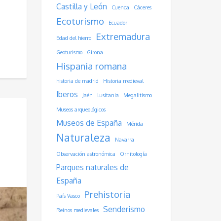
Castilla y León
Cuenca
Cáceres
Ecoturismo
Ecuador
Extremadura
Edad del hierro
Geoturismo
Girona
Hispania romana
historia de madrid
Historia medieval
Iberos
Jaén
Lusitania
Megalitismo
Museos arqueológicos
Museos de España
Mérida
Naturaleza
Navarra
Observación astronómica
Ornitología
Parques naturales de
España
Prehistoria
País Vasco
Senderismo
Reinos medievales