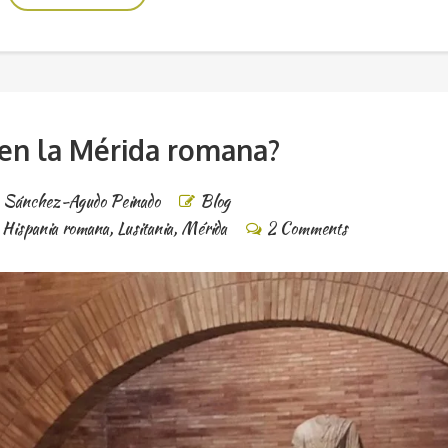
 en la Mérida romana?
e Sánchez-Agudo Peinado
Blog
,
Hispania romana
,
Lusitania
,
Mérida
2 Comments