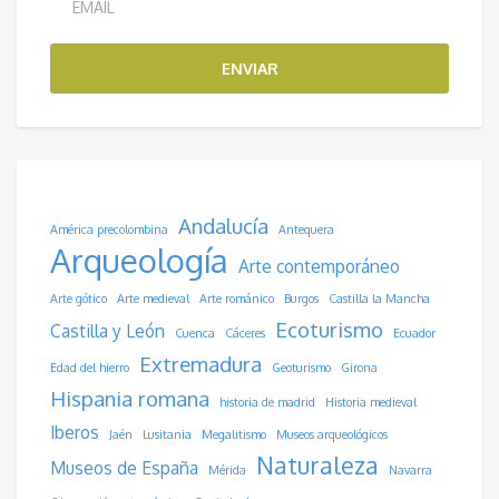
ENVIAR
Andalucía
América precolombina
Antequera
Arqueología
Arte contemporáneo
Arte gótico
Arte medieval
Arte románico
Burgos
Castilla la Mancha
Ecoturismo
Castilla y León
Cuenca
Cáceres
Ecuador
Extremadura
Edad del hierro
Geoturismo
Girona
Hispania romana
historia de madrid
Historia medieval
Iberos
Jaén
Lusitania
Megalitismo
Museos arqueológicos
Naturaleza
Museos de España
Mérida
Navarra