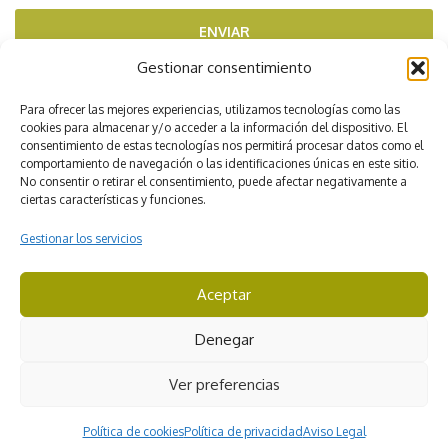
ENVIAR
Gestionar consentimiento
RECOMENDADOS POR
Para ofrecer las mejores experiencias, utilizamos tecnologías como las
cookies para almacenar y/o acceder a la información del dispositivo. El
consentimiento de estas tecnologías nos permitirá procesar datos como el
comportamiento de navegación o las identificaciones únicas en este sitio.
No consentir o retirar el consentimiento, puede afectar negativamente a
ciertas características y funciones.
Gestionar los servicios
Aceptar
CICMA 3422
Denegar
© Viajes Iverem. Todos los derechos reservados
Ver preferencias
Aviso Legal
Condiciones de contratación
Política de cookies
Política de privacidad
Aviso Legal
Condiciones generales de Viajes Iverem
Política de privacidad